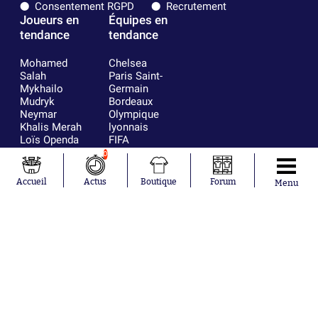
Consentement RGPD
Recrutement
Joueurs en
Équipes en
tendance
tendance
Mohamed
Chelsea
Salah
Paris Saint-
Mykhailo
Germain
Mudryk
Bordeaux
Neymar
Olympique
Khalis Merah
lyonnais
Loïs Openda
FIFA
Moussa
Real Madrid
0
Niakhaté
RC Strasbourg
Nicolás
AC Milan
Accueil
Actus
Boutique
Forum
Menu
Tagliafico
France
Pavel Šulc
RC Lens
Josh Maja
Gauthier Hein