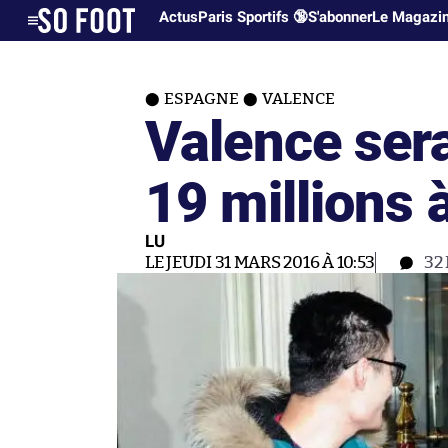
Actus
Paris Sportifs 🔞
S'abonner
Le Magazi
ESPAGNE
VALENCE
Valence serai
19 millions
LU
LE JEUDI 31 MARS 2016 À 10:53
32