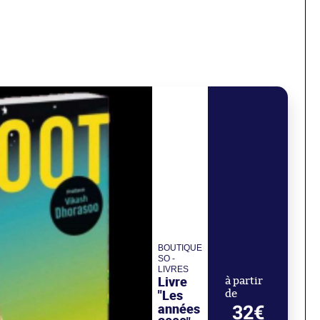
BOUTIQUE
SO -
LIVRES
Livre
à partir
"Les
de
années
32€