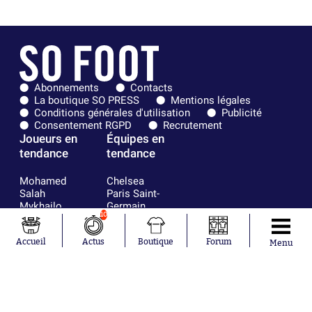
Abonnements
Contacts
La boutique SO PRESS
Mentions légales
Conditions générales d'utilisation
Publicité
Consentement RGPD
Recrutement
Joueurs en
Équipes en
tendance
tendance
Mohamed
Chelsea
Salah
Paris Saint-
Mykhailo
Germain
10
Mudryk
Bordeaux
Neymar
Olympique
Khalis Merah
lyonnais
Accueil
Actus
Boutique
Forum
Menu
Loïs Openda
FIFA
Moussa
Real Madrid
Niakhaté
RC Strasbourg
Nicolás
AC Milan
Tagliafico
France