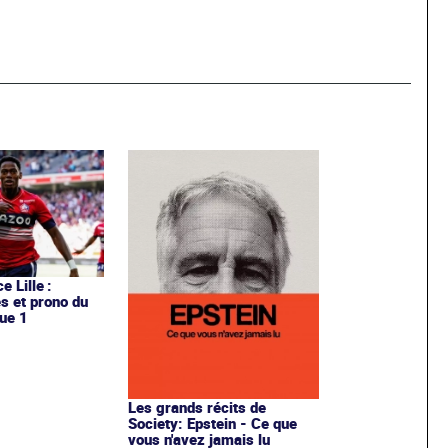
e Lille :
es et prono du
ue 1
Les grands récits de
Society: Epstein - Ce que
vous n'avez jamais lu