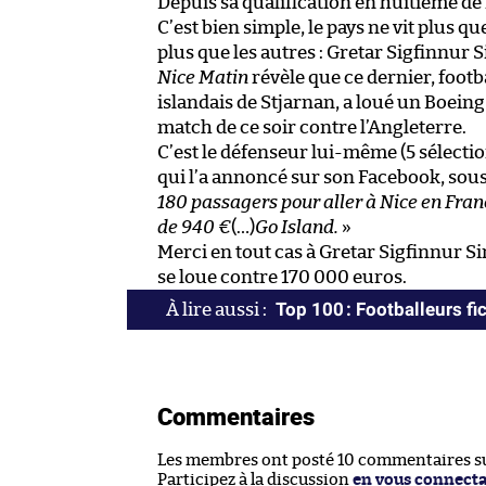
Depuis sa qualification en huitième de f
C’est bien simple, le pays ne vit plus q
plus que les autres : Gretar Sigfinnur 
Nice Matin
révèle que ce dernier, footba
islandais de Stjarnan, a loué un Boein
match de ce soir contre l’Angleterre.
C’est le défenseur lui-même (5 sélectio
qui l’a annoncé sur son Facebook, sous
180 passagers pour aller à Nice en Fran
de 940 €
(…)
Go Island.
»
Merci en tout cas à Gretar Sigfinnur 
se loue contre 170 000 euros.
Top 100 : Footballeurs fic
Commentaires
Les membres ont posté 10 commentaires sur
Participez à la discussion
en vous connect