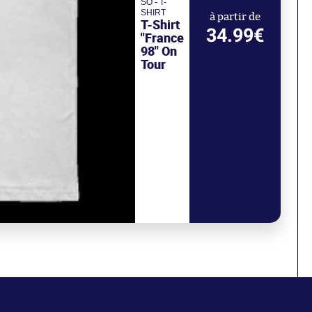
SO - T-
SHIRT
à partir de
T-Shirt
34.99€
"France
98" On
Tour