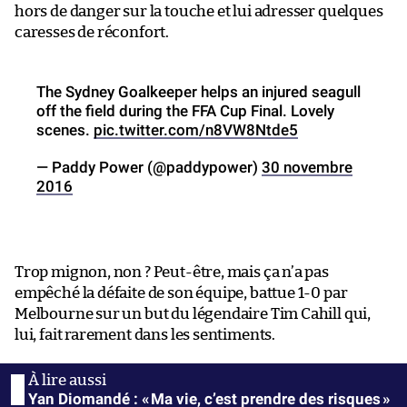
hors de danger sur la touche et lui adresser quelques
caresses de réconfort.
The Sydney Goalkeeper helps an injured seagull
off the field during the FFA Cup Final. Lovely
scenes.
pic.twitter.com/n8VW8Ntde5
— Paddy Power (@paddypower)
30 novembre
2016
Trop mignon, non ? Peut-être, mais ça n’a pas
empêché la défaite de son équipe, battue 1-0 par
Melbourne sur un but du légendaire Tim Cahill qui,
lui, fait rarement dans les sentiments.
Yan Diomandé : « Ma vie, c’est prendre des risques »