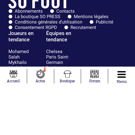
Abonnements
Contacts
La boutique SO PRESS
Mentions légales
Conditions générales d'utilisation
Publicité
Consentement RGPD
Recrutement
Joueurs en
Équipes en
tendance
tendance
Mohamed
Chelsea
Salah
Paris Saint-
Mykhailo
Germain
Mudryk
Bordeaux
0
Neymar
Olympique
Khalis Merah
lyonnais
Accueil
Actus
Boutique
Forum
Menu
Loïs Openda
FIFA
Moussa
Real Madrid
Niakhaté
RC Strasbourg
Nicolás
AC Milan
Tagliafico
France
Pavel Šulc
RC Lens
Josh Maja
Gauthier Hein