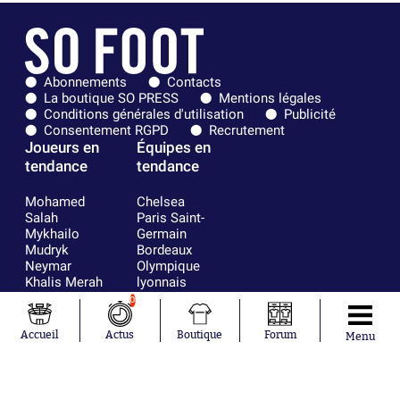
Abonnements
Contacts
La boutique SO PRESS
Mentions légales
Conditions générales d'utilisation
Publicité
Consentement RGPD
Recrutement
Joueurs en
Équipes en
tendance
tendance
Mohamed
Chelsea
Salah
Paris Saint-
Mykhailo
Germain
Mudryk
Bordeaux
Neymar
Olympique
Khalis Merah
lyonnais
Loïs Openda
FIFA
0
Moussa
Real Madrid
Niakhaté
RC Strasbourg
Accueil
Actus
Boutique
Forum
Menu
Nicolás
AC Milan
Tagliafico
France
Pavel Šulc
RC Lens
Josh Maja