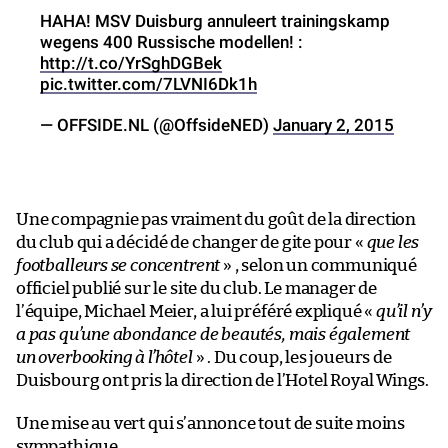
HAHA! MSV Duisburg annuleert trainingskamp
wegens 400 Russische modellen! :
http://t.co/YrSghDGBek
pic.twitter.com/7LVNI6Dk1h
— OFFSIDE.NL (@OffsideNED)
January 2, 2015
Une compagnie pas vraiment du goût de la direction
du club qui a décidé de changer de gite pour «
que les
footballeurs se concentrent
» , selon un communiqué
officiel publié sur le site du club. Le manager de
l’équipe, Michael Meier, a lui préféré expliqué «
qu’il n’y
a pas qu’une abondance de beautés, mais également
un overbooking à l’hôtel
» . Du coup, les joueurs de
Duisbourg ont pris la direction de l’Hotel Royal Wings.
Une mise au vert qui s’annonce tout de suite moins
sympathique.