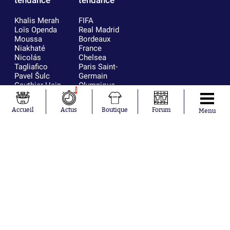
tendance
tendance
Khalis Merah
FIFA
Loïs Openda
Real Madrid
Moussa
Bordeaux
Niakhaté
France
Nicolás
Chelsea
Tagliafico
Paris Saint-
Pavel Šulc
Germain
Gauthier Hein
Olympique
1
Lionel Messi
lyonnais
Gonzalo
AC Milan
Accueil
Actus
Boutique
Forum
Menu
García Torres
RC Strasbourg
Gio Reyna
RC Lens
Leandro
Paredes