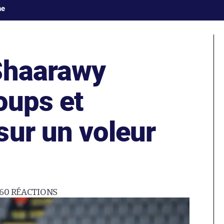
ne
Shaarawy
oups et
sur un voleur
60
RÉACTIONS