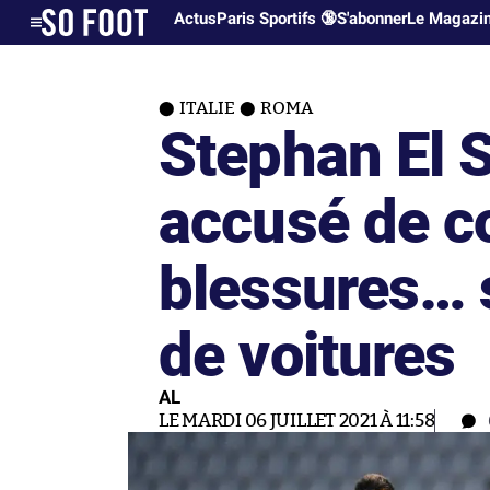
Actus
Paris Sportifs 🔞
S'abonner
Le Magazi
ITALIE
ROMA
Stephan El 
accusé de c
blessures… 
de voitures
AL
LE MARDI 06 JUILLET 2021 À 11:58