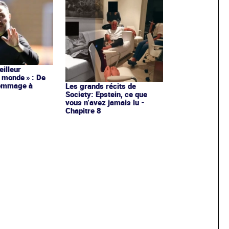
meilleur
 monde » : De
hommage à
Les grands récits de
Society: Epstein, ce que
vous n’avez jamais lu -
Chapitre 8