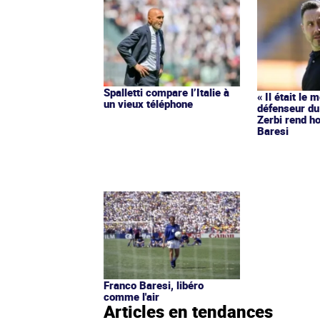
Spalletti compare l’Italie à
« Il était le 
un vieux téléphone
défenseur du
Zerbi rend 
Baresi
Franco Baresi, libéro
comme l'air
Articles en tendances