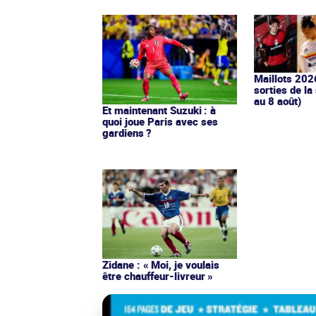
Maillots 202
sorties de la
au 8 août)
Et maintenant Suzuki : à
quoi joue Paris avec ses
gardiens ?
Zidane : « Moi, je voulais
être chauffeur-livreur »