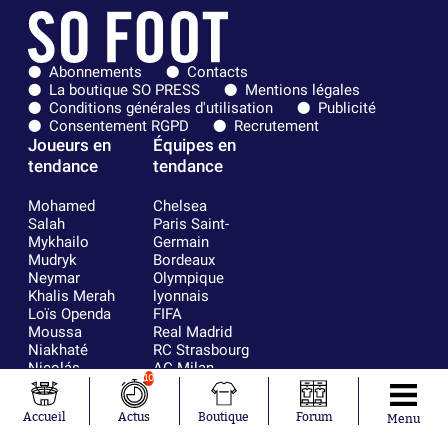
Abonnements
Contacts
La boutique SO PRESS
Mentions légales
Conditions générales d'utilisation
Publicité
Consentement RGPD
Recrutement
Joueurs en
Équipes en
tendance
tendance
Mohamed
Chelsea
Salah
Paris Saint-
Mykhailo
Germain
Mudryk
Bordeaux
Neymar
Olympique
Khalis Merah
lyonnais
Loïs Openda
FIFA
Moussa
Real Madrid
Niakhaté
RC Strasbourg
Nicolás
AC Milan
10
Tagliafico
France
Pavel Šulc
RC Lens
Accueil
Actus
Boutique
Forum
Josh Maja
Menu
Gauthier Hein