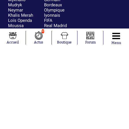
Mudryk
Bordeaux
Neymar
Olympique
Khalis Merah
lyonnais
Loïs Openda
FIFA
Moussa
Real Madrid
Niakhaté
RC Strasbourg
10
Nicolás
AC Milan
Tagliafico
France
Accueil
Actus
Boutique
Forum
Menu
Pavel Šulc
RC Lens
Josh Maja
Gauthier Hein