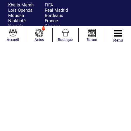
Khalis Merah
FIFA
Loïs Openda
Real Madrid
Moussa
Bordeaux
Niakhaté
France
Nicolás
Chelsea
10
Tagliafico
Paris Saint-
Pavel Šulc
Germain
Accueil
Actus
Boutique
Forum
Menu
Gauthier Hein
Olympique
Lionel Messi
lyonnais
Gonzalo
AC Milan
García Torres
RC Strasbourg
Gio Reyna
RC Lens
Leandro
Paredes