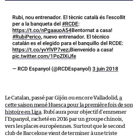
Rubi, nou entrenador. El tècnic català és l’escollit
per a la banqueta del
#RCDE
:
https://t.co/nPgaauoA54
Bentornat a casa!
#RubiPerico
, nuevo entrenador. El técnico
catalán es el elegido para el banquillo del RCDE:
https://t.co/yvYlVP7vez
¡Bienvenido a casa!
pic.twitter.com/1PoZlXiJfe
— RCD Espanyol (@RCDEspanyol)
3 juin 2018
Le Catalan, passé par Gijón ou encore Valladolid,
a
cette saison mené Huesca pour la première fois de son
histoire en Liga
. Rubí aura pour objectif d’emmener
l’Espanyol, racheté en 2016 par un groupe chinois,
vers les places européennes. Surtout que le second
club de Barcelone vient de terminer à une triste