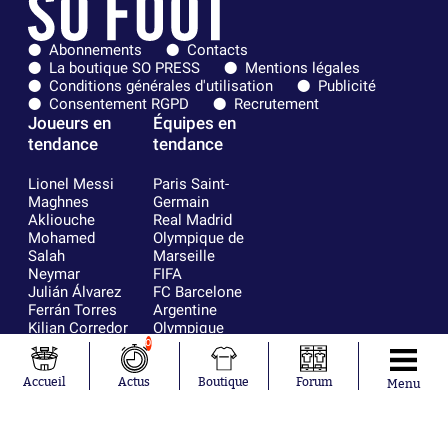
Abonnements
Contacts
La boutique SO PRESS
Mentions légales
Conditions générales d'utilisation
Publicité
Consentement RGPD
Recrutement
Joueurs en
Équipes en
tendance
tendance
Lionel Messi
Paris Saint-
Maghnes
Germain
Akliouche
Real Madrid
Mohamed
Olympique de
Salah
Marseille
Neymar
FIFA
Julián Álvarez
FC Barcelone
Ferrán Torres
Argentine
Kilian Corredor
Olympique
Franco
lyonnais
0
Mastantuono
AS Monaco
Orel Mangala
RC Strasbourg
Accueil
Actus
Boutique
Forum
Menu
Rio Mavuba
Trabzonspor