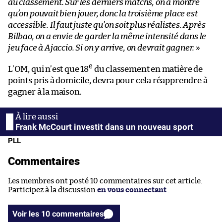
au classement. Sur les derniers matchs, on a montré
qu’on pouvait bien jouer, donc la troisième place est
accessible. Il faut juste qu’on soit plus réalistes. Après
Bilbao, on a envie de garder la même intensité dans le
jeu face à Ajaccio. Si on y arrive, on devrait gagner.
»
e
L’OM, qui n’est que 18
du classement en matière de
points pris à domicile, devra pour cela réapprendre à
gagner à la maison.
Frank McCourt investit dans un nouveau sport
PLL
Commentaires
Les membres ont posté 10 commentaires sur cet article.
Participez à la discussion
en vous connectant
.
Voir les 10 commentaires