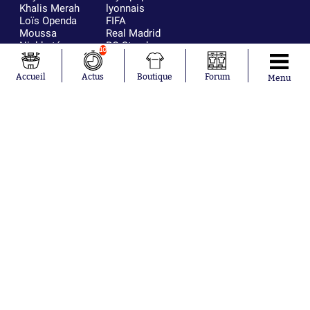
Khalis Merah
lyonnais
Loïs Openda
FIFA
Moussa
Real Madrid
Niakhaté
RC Strasbourg
10
Nicolás
AC Milan
Tagliafico
France
Accueil
Actus
Boutique
Forum
Menu
Pavel Šulc
RC Lens
Josh Maja
Gauthier Hein