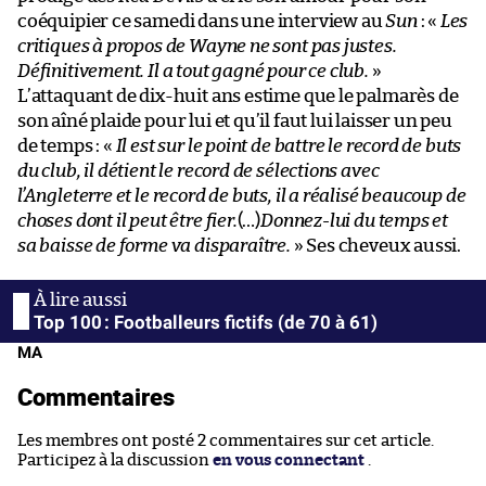
coéquipier ce samedi dans une interview au
Sun
: «
Les
critiques à propos de Wayne ne sont pas justes.
Définitivement. Il a tout gagné pour ce club.
»
L’attaquant de dix-huit ans estime que le palmarès de
son aîné plaide pour lui et qu’il faut lui laisser un peu
de temps : «
Il est sur le point de battre le record de buts
du club, il détient le record de sélections avec
l’Angleterre et le record de buts, il a réalisé beaucoup de
choses dont il peut être fier.
(…)
Donnez-lui du temps et
sa baisse de forme va disparaître.
» Ses cheveux aussi.
Top 100 : Footballeurs fictifs (de 70 à 61)
MA
Commentaires
Les membres ont posté 2 commentaires sur cet article.
Participez à la discussion
en vous connectant
.