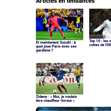
Articles en tendances
Top 10 : les 
Et maintenant Suzuki : à
cultes de l'
quoi joue Paris avec ses
gardiens ?
Zidane : « Moi, je voulais
être chauffeur-livreur »