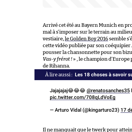
Arrivé cet été au Bayern Munich en p
mal à s’imposer sur le terrain au milieu
vestiaire,
le Golden Boy 2016
semble s’
cette vidéo publiée par son coéquipier
pousser la chansonnette pour son bizut
Vas-y frérot !
» , le champion d’Europe 
de Rihanna.
Les 18 choses à savoir 
Jajajajaj😂😂😂
@renatosanches35
pic.twitter.com/708qLdVoEg
— Arturo Vidal (@kingarturo23)
17 d
Il ne manquait que le twerk pour attein