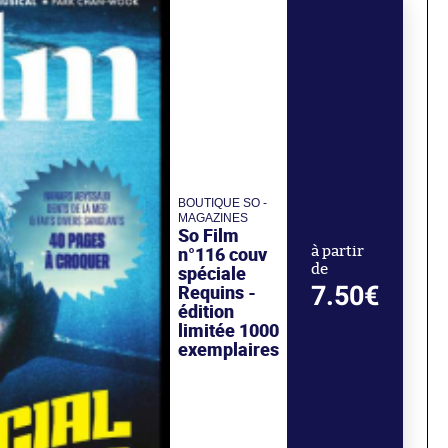
BOUTIQUE SO -
MAGAZINES
So Film
n°116 couv
à partir
de
spéciale
7.50€
Requins -
édition
limitée 1000
exemplaires