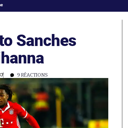
ne
to Sanches
ihanna
37
9
RÉACTIONS