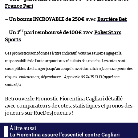
France Pari
–
Un bonus INCROYABLE de 250€
avec
Barrière Bet
er
–
Un 1
pari remboursé de 100€
avec
PokerStars
Sports
Ces pronostics sont donnés à titre indicatif. Vous ne saurez engager la
responsabilité de l’auteur quant aux résultats des matchs. Les cotes sont
susceptibles de changer jusqu’au coup d’envoi du match.
«
Jouer comporte des
risques : endettement, dépendance… Appelez le 09 74 75 13 13 (appel non
surtaxé).
»
Retrouvez le
Pronostic Fiorentina Cagliari
détaillé
avec comparateurs de cotes, statistiques et pronos des
joueurs sur RueDesJoueurs !
La Fiorentina assure l’essentiel contre Cagliari