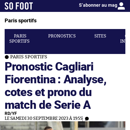
S’abonner au mag
Paris sportifs
PARIS
PRONOSTICS
SITES
C
SPORTIFS
INT
PARIS SPORTIFS
Pronostic Cagliari
Fiorentina : Analyse,
cotes et prono du
match de Serie A
RD/YF
LE SAMEDI 30 SEPTEMBRE 2023 À 19:55