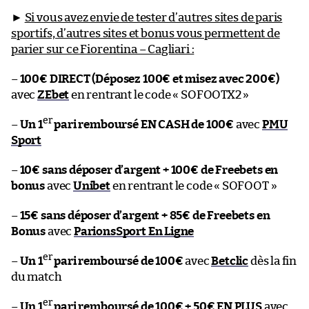
►
Si vous avez envie de tester d’autres sites de paris
sportifs, d’autres sites et bonus vous permettent de
parier sur ce Fiorentina – Cagliari :
–
100€ DIRECT (Déposez 100€ et misez avec 200€)
avec
ZEbet
en rentrant le code « SOFOOTX2 »
er
–
Un 1
pari remboursé EN CASH de 100€
avec
PMU
Sport
–
10€ sans déposer d’argent + 100€ de Freebets en
bonus
avec
Unibet
en rentrant le code « SOFOOT »
–
15€ sans déposer d’argent + 85€ de Freebets en
Bonus
avec
ParionsSport En Ligne
er
–
Un 1
pari remboursé de 100€
avec
Betclic
dès la fin
du match
er
–
Un 1
pari remboursé de 100€ + 50€ EN PLUS
avec