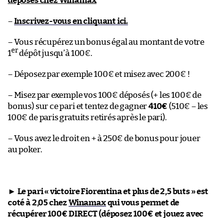
déposés chez Winamax
–
Inscrivez-vous en cliquant ici.
– Vous récupérez un bonus égal au montant de votre
er
1
dépôt jusqu’à 100€.
– Déposez par exemple 100€ et misez avec 200€ !
– Misez par exemple vos 100€ déposés (+ les 100€ de
bonus) sur ce pari et tentez de gagner
410€
(510€ – les
100€ de paris gratuits retirés après le pari).
– Vous avez le droit en + à 250€ de bonus pour jouer
au poker.
►
Le pari « victoire Fiorentina et plus de 2,5 buts » est
coté à 2,05 chez
Winamax
qui vous permet de
récupérer 100€ DIRECT (déposez 100€ et jouez avec