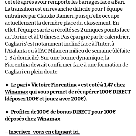
cet été après avoir remporté les barrages face à Bari.
La transition est en revanche difficile pour l’équipe
entraînée par Claudio Ranieri, puisqu’elle occupe
actuellement la dernière place du classement. En
effet, l’équipe sarde a récolté ses 2 uniques points face
au Torino et à l’Udinese. Pas épargné par le calendrier,
Cagliari s’est notamment incliné face à l’Inter, à
l’Atalanta ou à l’AC Milan en milieu de semaine (défaite
1-3 à domicile). Sur une bonne dynamique, la
Fiorentina devrait confirmer face à une formation de
Cagliari en plein doute.
►
Le pari « Victoire Fiorentina » est coté à 1,47 chez
Winamax
qui vous permet de récupérer 100€ DIRECT
(déposez 100€ et jouez avec 200€).
►
Profitez de 100€ de bonus DIRECT pour 100€
déposés chez Winamax
–
Inscrivez-vous en cliquant ici.