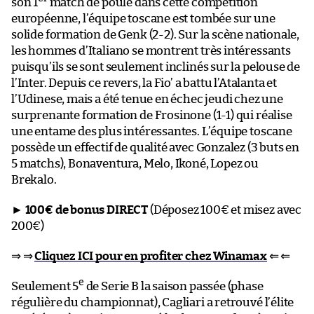
son 1
match de poule dans cette compétition
européenne, l’équipe toscane est tombée sur une
solide formation de Genk (2-2). Sur la scène nationale,
les hommes d’Italiano se montrent très intéressants
puisqu’ils se sont seulement inclinés sur la pelouse de
l’Inter. Depuis ce revers, la Fio’ a battu l’Atalanta et
l’Udinese, mais a été tenue en échec jeudi chez une
surprenante formation de Frosinone (1-1) qui réalise
une entame des plus intéressantes. L’équipe toscane
possède un effectif de qualité avec Gonzalez (3 buts en
5 matchs), Bonaventura, Melo, Ikoné, Lopez ou
Brekalo.
►
100€ de bonus DIRECT
(Déposez 100€ et misez avec
200€)
⇒ ⇒
Cliquez ICI pour en profiter chez Winamax
⇐ ⇐
e
Seulement 5
de Serie B la saison passée (phase
régulière du championnat), Cagliari a retrouvé l’élite