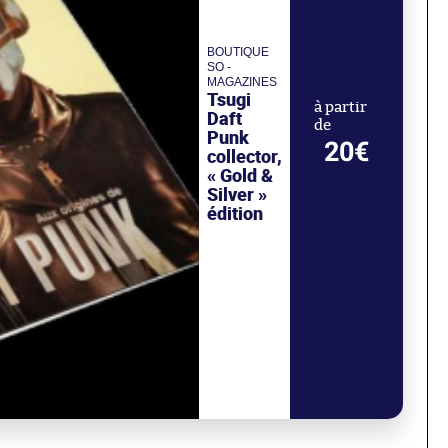
BOUTIQUE
SO -
MAGAZINES
Tsugi
à partir
Daft
de
Punk
20€
collector,
« Gold &
Silver »
édition