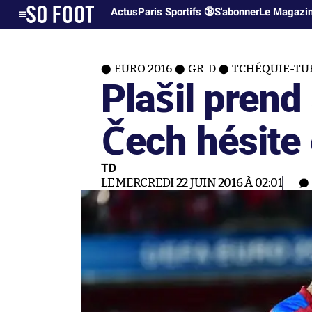
Actus
Paris Sportifs 🔞
S'abonner
Le Magazi
EURO 2016
GR. D
TCHÉQUIE-TUR
Plašil prend 
Čech hésite
TD
LE MERCREDI 22 JUIN 2016 À 02:01