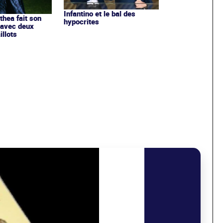
Infantino et le bal des
ithea fait son
hypocrites
 avec deux
llots