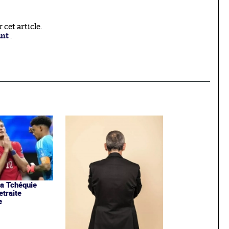
cet article.
ant
.
la Tchéquie
etraite
e