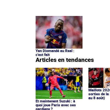
Yan Diomandé au Real :
c'est fait
Articles en tendances
Maillots 202
sorties de la
au 8 août)
Et maintenant Suzuki : à
quoi joue Paris avec ses
gardiens ?