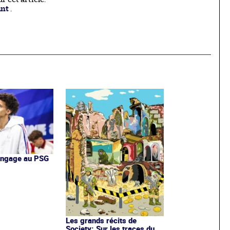
ant
.
'engage au PSG
Les grands récits de
Society: Sur les traces du