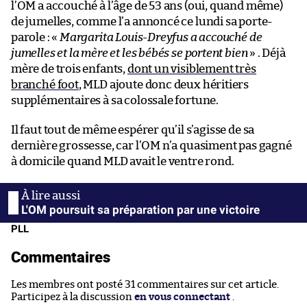
l’OM a accouché à l’âge de 53 ans (oui, quand même)
de jumelles, comme l’a annoncé ce lundi sa porte-
parole : «
Margarita Louis-Dreyfus a accouché de
jumelles et la mère et les bébés se portent bien
» . Déjà
mère de trois enfants,
dont un visiblement très
branché foot
, MLD ajoute donc deux héritiers
supplémentaires à sa colossale fortune.
Il faut tout de même espérer qu’il s’agisse de sa
dernière grossesse, car l’OM n’a quasiment pas gagné
à domicile quand MLD avait le ventre rond.
L'OM poursuit sa préparation par une victoire
PLL
Commentaires
Les membres ont posté 31 commentaires sur cet article.
Participez à la discussion
en vous connectant
.