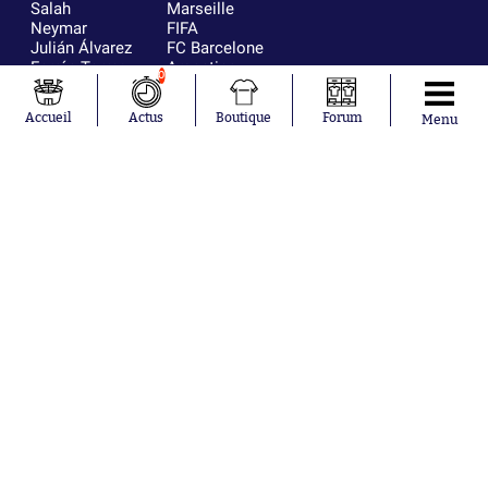
Salah
Marseille
Neymar
FIFA
Julián Álvarez
FC Barcelone
Ferrán Torres
Argentine
0
Kilian Corredor
Olympique
Franco
lyonnais
Accueil
Actus
Boutique
Forum
Menu
Mastantuono
AS Monaco
Orel Mangala
RC Strasbourg
Rio Mavuba
Trabzonspor