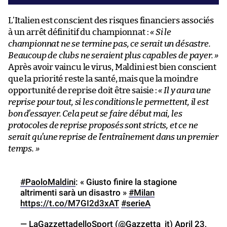
L’Italien est conscient des risques financiers associés
à un arrêt définitif du championnat :
« Si le
championnat ne se termine pas, ce serait un désastre.
Beaucoup de clubs ne seraient plus capables de payer. »
Après avoir vaincu le virus, Maldini est bien conscient
que la priorité reste la santé, mais que la moindre
opportunité de reprise doit être saisie :
« Il y aura une
reprise pour tout, si les conditions le permettent, il est
bon d’essayer. Cela peut se faire début mai, les
protocoles de reprise proposés sont stricts, et ce ne
serait qu’une reprise de l’entraînement dans un premier
temps. »
#PaoloMaldini
: « Giusto finire la stagione
altrimenti sarà un disastro »
#Milan
https://t.co/M7GI2d3xAT
#serieA
— LaGazzettadelloSport (@Gazzetta_it)
April 23,