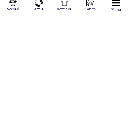
Loïs Openda
FIFA
Moussa
Real Madrid
Accueil
Actus
Boutique
Forum
Menu
Niakhaté
RC Strasbourg
Nicolás
AC Milan
Tagliafico
France
Pavel Šulc
RC Lens
Josh Maja
Gauthier Hein