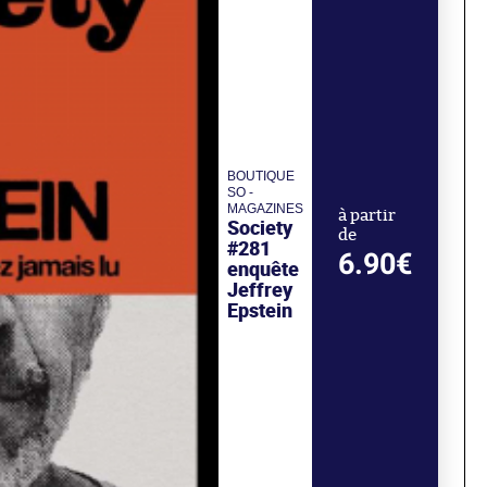
BOUTIQUE
SO -
MAGAZINES
à partir
Society
de
#281
6.90€
enquête
Jeffrey
Epstein