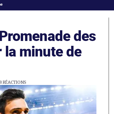
ne
a Promenade des
 la minute de
8
RÉACTIONS