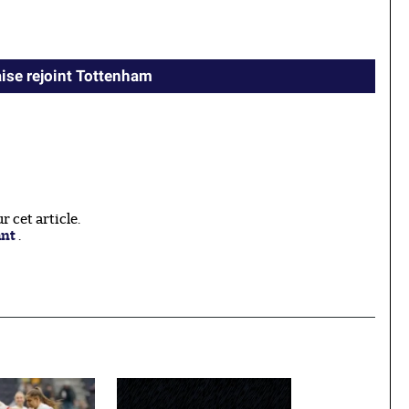
aise rejoint Tottenham
 cet article.
ant
.