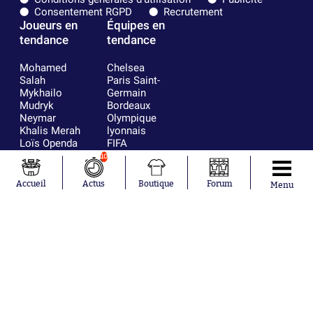
Consentement RGPD
Recrutement
Joueurs en
Équipes en
tendance
tendance
Mohamed
Chelsea
Salah
Paris Saint-
Mykhailo
Germain
Mudryk
Bordeaux
Neymar
Olympique
Khalis Merah
lyonnais
Loïs Openda
FIFA
Moussa
Real Madrid
10
Niakhaté
RC Strasbourg
Nicolás
AC Milan
Accueil
Actus
Boutique
Forum
Menu
Tagliafico
France
Pavel Šulc
RC Lens
Josh Maja
Gauthier Hein