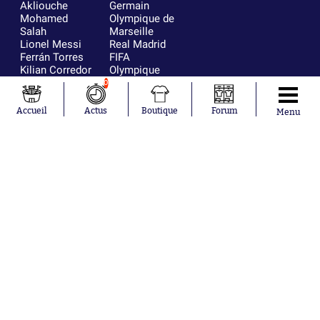
Akliouche
Germain
Mohamed
Olympique de
Salah
Marseille
Lionel Messi
Real Madrid
Ferrán Torres
FIFA
Kilian Corredor
Olympique
Franco
lyonnais
0
Mastantuono
AS Monaco
Orel Mangala
FC Barcelone
Accueil
Actus
Boutique
Forum
Menu
Rio Mavuba
Argentine
Rodri
RC Strasbourg
Mika Godts
Trabzonspor