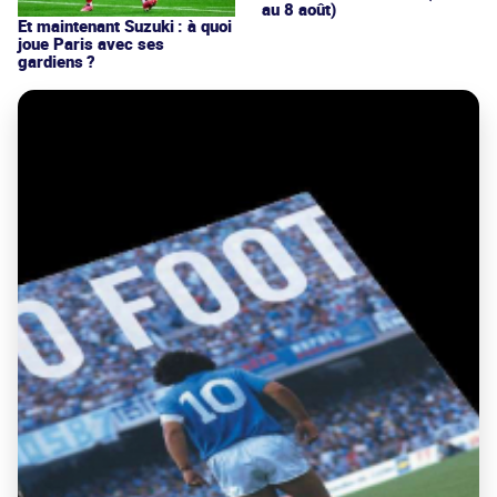
au 8 août)
Et maintenant Suzuki : à quoi
joue Paris avec ses
gardiens ?