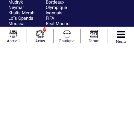
Mudryk
Bordeaux
Neymar
Olympique
Khalis Merah
lyonnais
Loïs Openda
FIFA
Moussa
Real Madrid
Niakhaté
RC Strasbourg
10
Nicolás
AC Milan
Tagliafico
France
Accueil
Actus
Boutique
Forum
Menu
Pavel Šulc
RC Lens
Josh Maja
Gauthier Hein