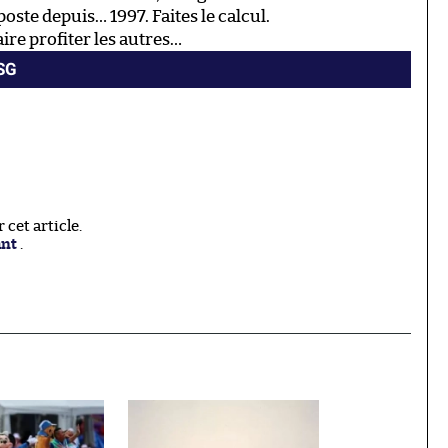
poste depuis… 1997. Faites le calcul.
aire profiter les autres…
PSG
cet article.
ant
.