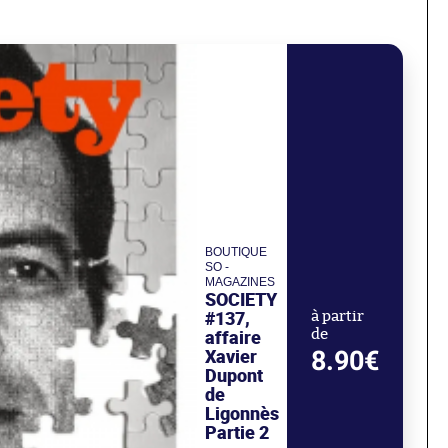
BOUTIQUE
SO -
MAGAZINES
SOCIETY
#137,
à partir
affaire
de
Xavier
8.90€
Dupont
de
Ligonnès
Partie 2