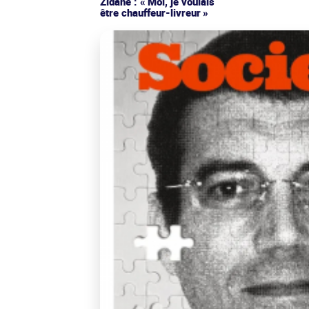
Zidane : « Moi, je voulais
être chauffeur-livreur »