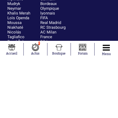
Mudryk
Bordeaux
Neymar
Olympique
Khalis Merah
lyonnais
Loïs Openda
FIFA
Moussa
Real Madrid
Niakhaté
RC Strasbourg
Nicolás
AC Milan
Tagliafico
France
Pavel Šulc
RC Lens
2
Josh Maja
Gauthier Hein
Accueil
Actus
Boutique
Forum
Menu