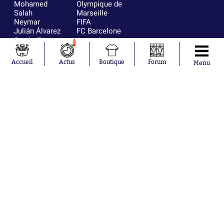
Mohamed
Olympique de
Salah
Marseille
Neymar
FIFA
Julián Álvarez
FC Barcelone
Ferrán Torres
Argentine
0
Kilian Corredor
Olympique
Franco
lyonnais
Accueil
Actus
Boutique
Forum
Menu
Mastantuono
AS Monaco
Orel Mangala
RC Strasbourg
Rio Mavuba
Trabzonspor