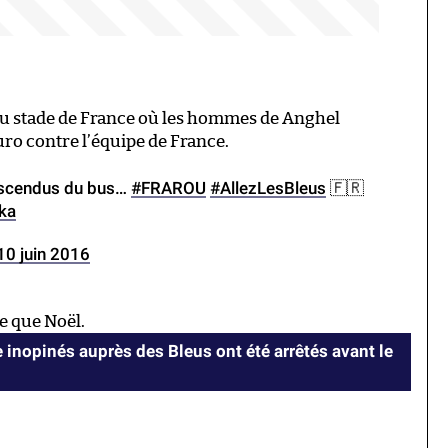
 au stade de France où les hommes de Anghel
uro contre l’équipe de France.
descendus du bus…
#FRAROU
#AllezLesBleus
🇫🇷
ka
10 juin 2016
re que Noël.
 inopinés auprès des Bleus ont été arrêtés avant le