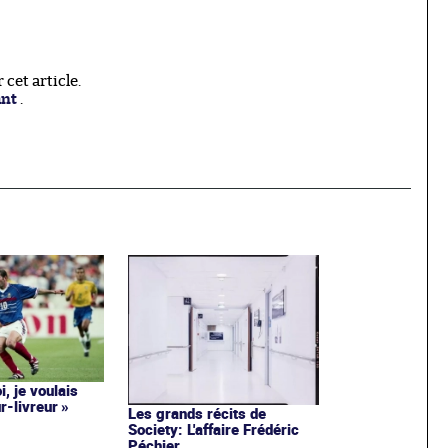
cet article.
ant
.
i, je voulais
r-livreur »
Les grands récits de
Society: L'affaire Frédéric
Péchier