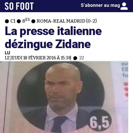
S’abonner au mag
ES
C1
8
ROMA-REAL MADRID (0-2)
La presse italienne
dézingue Zidane
LU
LE JEUDI 18 FÉVRIER 2016 À 15:38
22