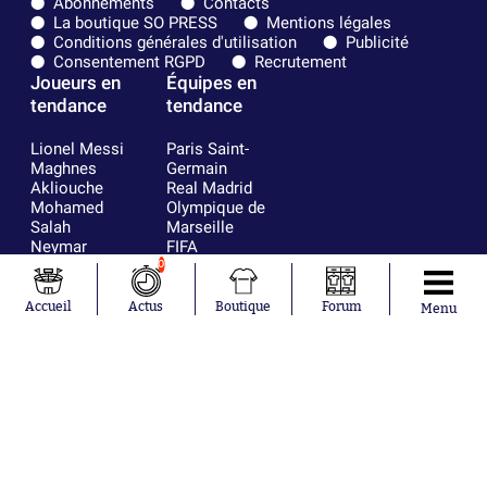
Abonnements
Contacts
La boutique SO PRESS
Mentions légales
Conditions générales d'utilisation
Publicité
Consentement RGPD
Recrutement
Joueurs en
Équipes en
tendance
tendance
Lionel Messi
Paris Saint-
Maghnes
Germain
Akliouche
Real Madrid
Mohamed
Olympique de
Salah
Marseille
Neymar
FIFA
Julián Álvarez
FC Barcelone
0
Ferrán Torres
Argentine
Kilian Corredor
Olympique
Accueil
Actus
Boutique
Forum
Menu
Franco
lyonnais
Mastantuono
AS Monaco
Orel Mangala
RC Strasbourg
Rio Mavuba
Trabzonspor