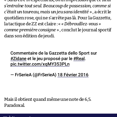
s’entraîne tout seul. Beaucoup de possession, comme si
c’était un taureau, mais un jeu sans identité
» , a écrit le
quotidien rose, qui ne s’arrête pas là. Pour la
Gazzetta
,
la tactique de ZZ est claire : «
« Débrouillez-vous »
comme première consigne
» , conclut le journal sportif
dans son édition de jeudi.
Commentaire de la Gazzetta dello Sport sur
#Zidane
et le jeu proposé par le
#Real
.
pic.twitter.com/xqMY353PLn
— FrSerieA (@FrSerieA)
18 Février 2016
Mais il obtient quand même une note de 6,5.
Paradoxal.