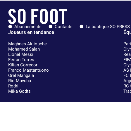
Abonnements
Contacts
La boutique SO PRESS
Joueurs en tendance
Équ
Maghnes Akliouche
Par
Mohamed Salah
Oly
Lionel Messi
Rea
Ferrán Torres
FIF
Kilian Corredor
Oly
Franco Mastantuono
AS 
Orel Mangala
FC 
Rio Mavuba
Arg
Rodri
RC 
Mika Godts
Tra