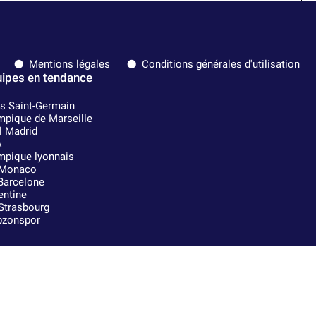
Mentions légales
Conditions générales d'utilisation
ipes en tendance
is Saint-Germain
mpique de Marseille
l Madrid
A
mpique lyonnais
Monaco
Barcelone
entine
Strasbourg
bzonspor