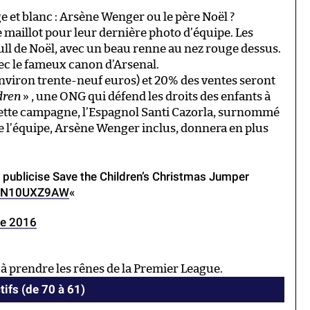
et blanc : Arsène Wenger ou le père Noël ?
e maillot pour leur dernière photo d’équipe. Les
ull de Noël, avec un beau renne au nez rouge dessus.
vec le fameux canon d’Arsenal.
(environ trente-neuf euros) et 20% des ventes seront
dren
» , une ONG qui défend les droits des enfants à
 cette campagne, l’Espagnol Santi Cazorla, surnommé
e l’équipe, Arsène Wenger inclus, donnera en plus
o publicise Save the Children’s Christmas Jumper
m/LN10UXZ9AW
«
e 2016
 à prendre les rênes de la Premier League.
tifs (de 70 à 61)