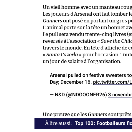
Un vieil homme avec un manteau rouge 
Les joueurs d’Arsenal ont fait tomber l
Gunners
ont posé en portant un gros p
L’animal porte sur la tête un bonnet a
Le pull sera vendu trente-cinq livres 
reversés à l’association «
Save the Chil
travers le monde. En tête d’affiche de
«
Santa Cazorla
» pour l’occasion. Tout
un jour de salaire à l’organisation.
Arsenal pulled on festive sweaters t
Day; December 16.
pic.twitter.co
— N&D (@NDGOONER26)
3 novembr
Une preuve que les
Gunners
sont prêts
Top 100 : Footballeurs fic