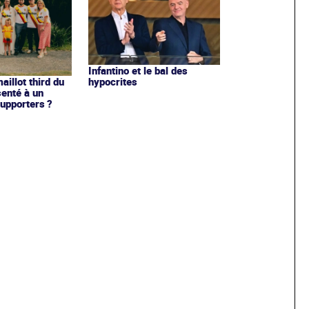
Infantino et le bal des
hypocrites
illot third du
enté à un
upporters ?