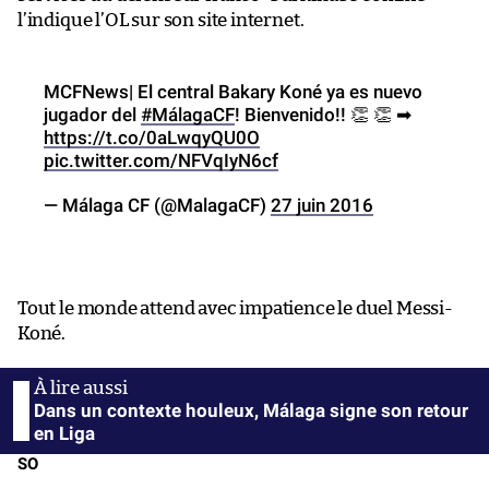
l’indique l’OL sur son site internet.
MCFNews| El central Bakary Koné ya es nuevo
jugador del
#MálagaCF
! Bienvenido!! 👏 👏 ➡
https://t.co/0aLwqyQU0O
pic.twitter.com/NFVqIyN6cf
— Málaga CF (@MalagaCF)
27 juin 2016
Tout le monde attend avec impatience le duel Messi-
Koné.
Dans un contexte houleux, Málaga signe son retour
en Liga
SO