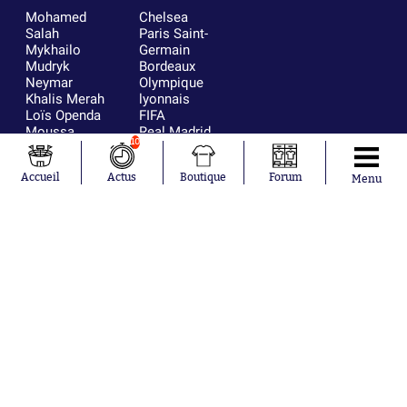
Mohamed
Chelsea
Salah
Paris Saint-
Mykhailo
Germain
Mudryk
Bordeaux
Neymar
Olympique
Khalis Merah
lyonnais
Loïs Openda
FIFA
Moussa
Real Madrid
10
Niakhaté
RC Strasbourg
Nicolás
AC Milan
Accueil
Actus
Boutique
Forum
Tagliafico
France
Menu
Pavel Šulc
RC Lens
Josh Maja
Gauthier Hein