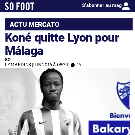
S’abonner au mag
ACTU MERCATO
Koné quitte Lyon pour
Málaga
SO
LE MARDI 28 JUIN 2016 À 08:34
15