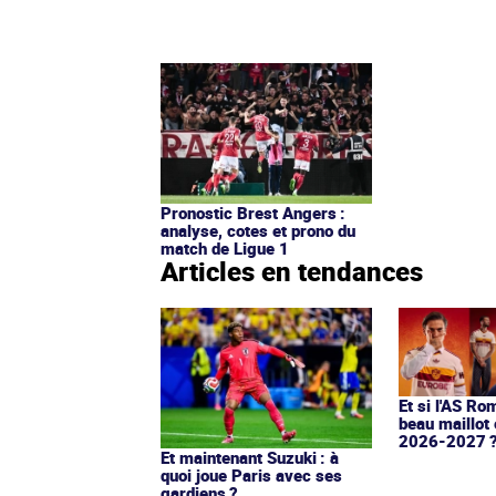
Pronostic Brest Angers :
analyse, cotes et prono du
match de Ligue 1
Articles en tendances
Et si l'AS Ro
beau maillot 
2026-2027 
Et maintenant Suzuki : à
quoi joue Paris avec ses
gardiens ?