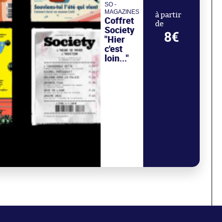
SO -
MAGAZINES
à partir
Coffret
de
Society
8€
"Hier
c'est
loin..."