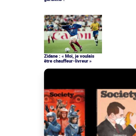
Zidane : « Moi, je voulais
être chauffeur-livreur »