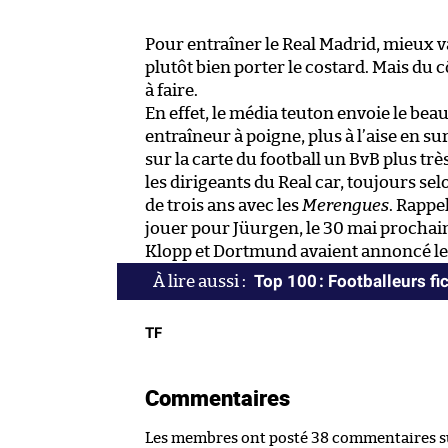
Pour entraîner le Real Madrid, mieux va
plutôt bien porter le costard. Mais du
à faire.
En effet, le média teuton envoie le bea
entraîneur à poigne, plus à l’aise en s
sur la carte du football un BvB plus tr
les dirigeants du Real car, toujours sel
de trois ans avec les
Merengues
. Rappe
jouer pour Jüurgen, le 30 mai prochai
Klopp et Dortmund avaient annoncé leur 
Top 100 : Footballeurs fic
TF
Commentaires
Les membres ont posté 38 commentaires sur