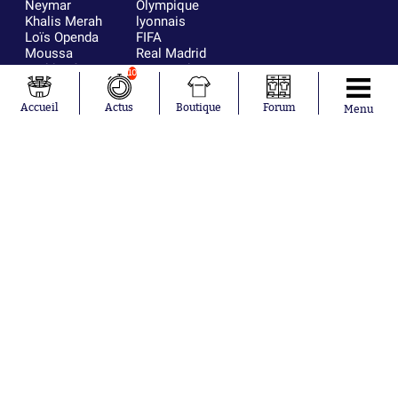
Neymar
Olympique
Khalis Merah
lyonnais
Loïs Openda
FIFA
Moussa
Real Madrid
Niakhaté
RC Strasbourg
10
Nicolás
AC Milan
Tagliafico
France
Accueil
Actus
Boutique
Forum
Menu
Pavel Šulc
RC Lens
Josh Maja
Gauthier Hein