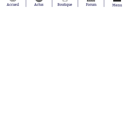
Mastantuono
AS Monaco
Accueil
Actus
Boutique
Forum
Menu
Orel Mangala
RC Strasbourg
Rio Mavuba
Trabzonspor