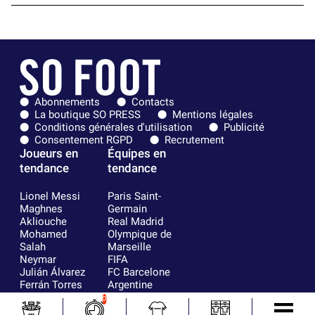
Abonnements
Contacts
La boutique SO PRESS
Mentions légales
Conditions générales d'utilisation
Publicité
Consentement RGPD
Recrutement
Joueurs en
Équipes en
tendance
tendance
Lionel Messi
Paris Saint-
Maghnes
Germain
Akliouche
Real Madrid
Mohamed
Olympique de
Salah
Marseille
Neymar
FIFA
Julián Álvarez
FC Barcelone
Ferrán Torres
Argentine
Kilian Corredor
Olympique
0
Franco
lyonnais