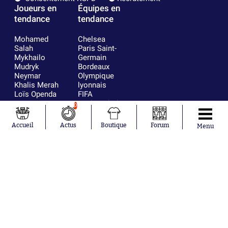
Joueurs en
Équipes en
tendance
tendance
Mohamed
Chelsea
Salah
Paris Saint-
Mykhailo
Germain
Mudryk
Bordeaux
Neymar
Olympique
Khalis Merah
lyonnais
Loïs Openda
FIFA
Moussa
Real Madrid
0
Niakhaté
RC Strasbourg
Nicolás
AC Milan
Accueil
Actus
Boutique
Forum
Menu
Tagliafico
France
Pavel Šulc
RC Lens
Josh Maja
Gauthier Hein