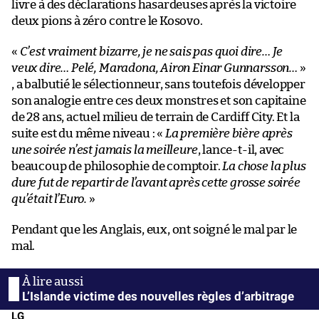
livre à des déclarations hasardeuses après la victoire
deux pions à zéro contre le Kosovo.
«
C’est vraiment bizarre, je ne sais pas quoi dire… Je
veux dire… Pelé, Maradona, Airon Einar Gunnarsson…
»
, a balbutié le sélectionneur, sans toutefois développer
son analogie entre ces deux monstres et son capitaine
de 28 ans, actuel milieu de terrain de Cardiff City. Et la
suite est du même niveau : «
La première bière après
une soirée n’est jamais la meilleure
, lance-t-il, avec
beaucoup de philosophie de comptoir.
La chose la plus
dure fut de repartir de l’avant après cette grosse soirée
qu’était l’Euro.
»
Pendant que les Anglais, eux, ont soigné le mal par le
mal.
L’Islande victime des nouvelles règles d’arbitrage
LG