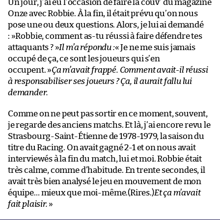
Un jour, j’ai eu l’occasion de faire la couv’ du magazine
Onze avec Robbie. À la fin, il était prévu qu’on nous
pose une ou deux questions. Alors, je lui ai demandé
: »Robbie, comment as-tu réussi à faire défendre tes
attaquants ? »
Il m’a répondu :
« Je ne me suis jamais
occupé de ça, ce sont les joueurs qui s’en
occupent. »
Ça m’avait frappé. Comment avait-il réussi
à responsabiliser ses joueurs ? Ça, il aurait fallu lui
demander.
Comme on ne peut pas sortir en ce moment, souvent,
je regarde des anciens matchs. Et là, j’ai encore revu le
Strasbourg-Saint-Étienne de 1978-1979, la saison du
titre du Racing. On avait gagné 2-1 et on nous avait
interviewés à la fin du match, lui et moi. Robbie était
très calme, comme d’habitude. En trente secondes, il
avait très bien analysé le jeu en mouvement de mon
équipe… mieux que moi-même.(Rires.)
Et ça m’avait
fait plaisir.
»