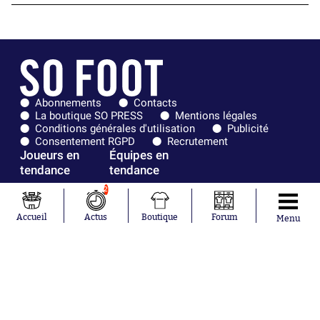
Abonnements
Contacts
La boutique SO PRESS
Mentions légales
Conditions générales d'utilisation
Publicité
Consentement RGPD
Recrutement
Joueurs en
Équipes en
tendance
tendance
2
Mohamed
Chelsea
Salah
Paris Saint-
Accueil
Actus
Boutique
Forum
Menu
Mykhailo
Germain
Mudryk
Bordeaux
Neymar
Olympique
Khalis Merah
lyonnais
Loïs Openda
FIFA
Moussa
Real Madrid
Niakhaté
RC Strasbourg
Nicolás
AC Milan