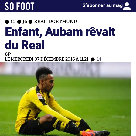
S’abonner au mag
C1
J6
REAL-DORTMUND
Enfant, Aubam rêvait
du Real
CP
LE MERCREDI 07 DÉCEMBRE 2016 À 11:21
14