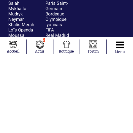
Salah
Paris Saint-
Mykhailo
Germain
Mudryk
Bordeaux
Neymar
Olympique
Khalis Merah
lyonnais
Loïs Openda
FIFA
Moussa
Real Madrid
Niakhaté
RC Strasbourg
3
Nicolás
AC Milan
Tagliafico
France
Accueil
Actus
Boutique
Forum
Menu
Pavel Šulc
RC Lens
Josh Maja
Gauthier Hein