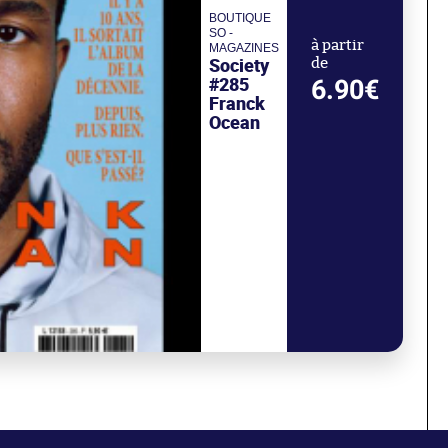
BOUTIQUE
SO -
à partir
MAGAZINES
Society
de
#285
6.90€
Franck
Ocean