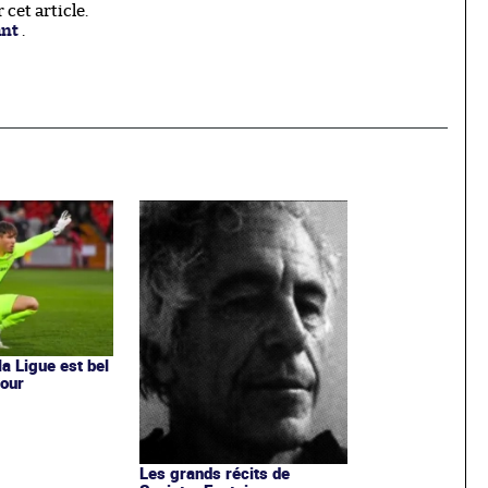
cet article.
ant
.
a Ligue est bel
tour
Les grands récits de