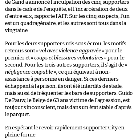
de Gand a annoncé l’inculpation des cinq supporters
dans le cadre de l’enquête, et l’incarcération de deux
d’entre eux, rapporte l’AFP. Sur les cinq suspects, l’un
est un quadragénaire, et les autres sont tous dans la
vingtaine.
Pour les deux supporters mis sous écrou, les motifs
retenus sont
« vol avec violence aggravée »
pour le
premier et
« coups et blessures volontaires »
pour le
second. Pour les trois autres supporters, il s’agit de
«
négligence coupable »
, ce qui équivaut à non-
assistance à personne en danger. Si ces derniers
échappent à la prison, ils ont été interdits de stade,
mais aussi de fréquenter les bars de supporters. Guido
De Pauw, le Belge de 63 ans victime de l’agression, est
toujours inconscient, mais dans un état stable d’après
le parquet.
En espérant le revoir rapidement supporter City en
pleine forme.