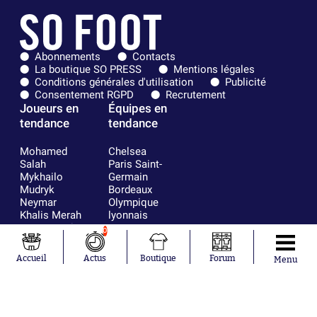
Abonnements
Contacts
La boutique SO PRESS
Mentions légales
Conditions générales d'utilisation
Publicité
Consentement RGPD
Recrutement
Joueurs en
Équipes en
tendance
tendance
Mohamed
Chelsea
Salah
Paris Saint-
Mykhailo
Germain
Mudryk
Bordeaux
Neymar
Olympique
Khalis Merah
lyonnais
Loïs Openda
FIFA
0
Moussa
Real Madrid
Niakhaté
RC Strasbourg
Accueil
Actus
Boutique
Forum
Menu
Nicolás
AC Milan
Tagliafico
France
Pavel Šulc
RC Lens
Josh Maja