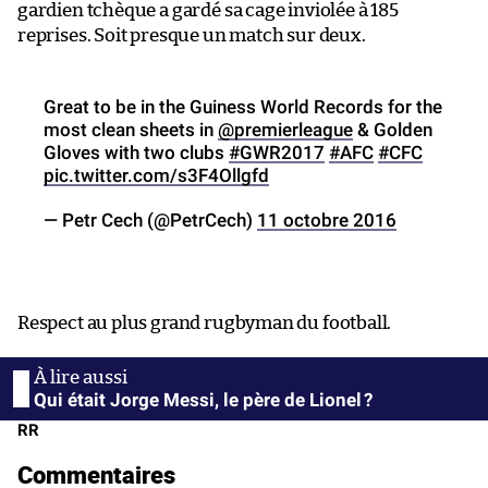
gardien tchèque a gardé sa cage inviolée à 185
reprises. Soit presque un match sur deux.
Great to be in the Guiness World Records for the
most clean sheets in
@premierleague
& Golden
Gloves with two clubs
#GWR2017
#AFC
#CFC
pic.twitter.com/s3F4Ollgfd
— Petr Cech (@PetrCech)
11 octobre 2016
Respect au plus grand rugbyman du football.
Qui était Jorge Messi, le père de Lionel ?
RR
Commentaires