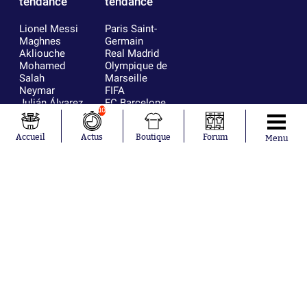
tendance
tendance
Lionel Messi
Paris Saint-
Maghnes
Germain
Akliouche
Real Madrid
Mohamed
Olympique de
Salah
Marseille
Neymar
FIFA
Julián Álvarez
FC Barcelone
10
Ferrán Torres
Argentine
Kilian Corredor
Olympique
Accueil
Actus
Boutique
Forum
Franco
lyonnais
Menu
Mastantuono
AS Monaco
Orel Mangala
RC Strasbourg
Rio Mavuba
Trabzonspor