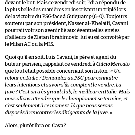
devant le but. Mais ce vendredi soir, Edi a répondu de
la plus belle des manières en inscrivant un triplé lors
de la victoire du PSG face à Guiguamp (6-0). Toujours
soutenu par son président, Nasser al-Khelaïfi, Cavani
pourrait voir son avenir lié aux éventuelles envies
d’ailleurs de Zlatan Ibrahimovic, lui aussi convoité par
le Milan AC ou la MLS.
Quoi qu’il en soit, Luis Cavani, le père et agent du
buteur parisien, rappelait ce vendredi à
Calcio Mercato
que tout était possible concernant son fiston : «
Un
retour en Italie ? Demandez au PSG pour connaître
leurs intentions et savoir s’ils comptent le vendre. La
Juve ? C’est un très grand club, le meilleur en Italie. Mais
nous allons attendre que le championnat se termine, et
c’est seulement à ce moment-là que nous serons
disposés à rencontrer les dirigeants de la Juve.
»
Alors, plutôt Ibra ou Cava ?