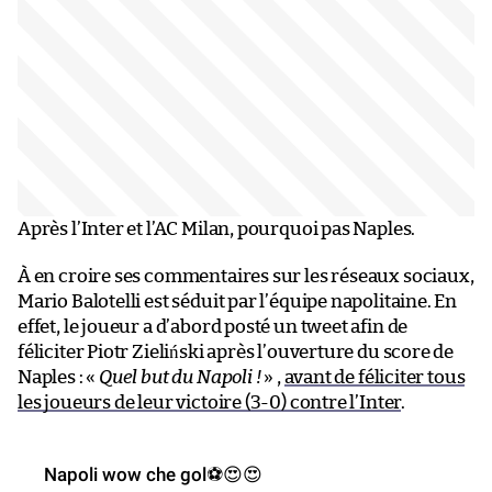
Après l’Inter et l’AC Milan, pourquoi pas Naples.
À en croire ses commentaires sur les réseaux sociaux,
Mario Balotelli est séduit par l’équipe napolitaine. En
effet, le joueur a d’abord posté un tweet afin de
féliciter Piotr Zieliński après l’ouverture du score de
Naples : «
Quel but du Napoli !
» ,
avant de féliciter tous
les joueurs de leur victoire (3-0) contre l’Inter
.
Napoli wow che gol⚽️😍😍