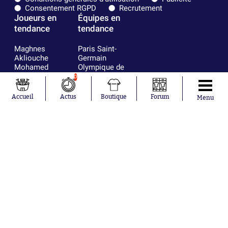
Consentement RGPD
Recrutement
Joueurs en
Équipes en
tendance
tendance
Maghnes
Paris Saint-
Akliouche
Germain
Mohamed
Olympique de
Salah
Marseille
0
Lionel Messi
Real Madrid
Ferrán Torres
FIFA
Accueil
Actus
Boutique
Forum
Menu
Kilian Corredor
Olympique
Franco
lyonnais
Mastantuono
AS Monaco
Orel Mangala
FC Barcelone
Rio Mavuba
Argentine
Rodri
RC Strasbourg
Mika Godts
Trabzonspor