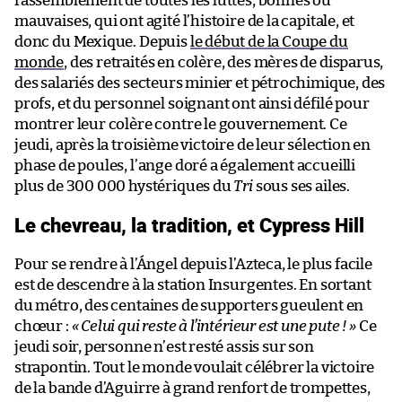
rassemblement de toutes les luttes, bonnes ou
mauvaises, qui ont agité l’histoire de la capitale, et
donc du Mexique. Depuis
le début de la Coupe du
monde
, des retraités en colère, des mères de disparus,
des salariés des secteurs minier et pétrochimique, des
profs, et du personnel soignant ont ainsi défilé pour
montrer leur colère contre le gouvernement. Ce
jeudi, après la troisième victoire de leur sélection en
phase de poules, l’ange doré a également accueilli
plus de 300 000 hystériques du
Tri
sous ses ailes.
Le chevreau, la tradition, et Cypress Hill
Pour se rendre à l’Ángel depuis l’Azteca, le plus facile
est de descendre à la station Insurgentes. En sortant
du métro, des centaines de supporters gueulent en
chœur :
«
Celui qui reste à l’intérieur est une pute !
»
Ce
jeudi soir, personne n’est resté assis sur son
strapontin. Tout le monde voulait célébrer la victoire
de la bande d’Aguirre à grand renfort de trompettes,