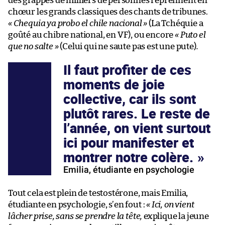
des grappes de milliers de personnes reprennent en
chœur les grands classiques des chants de tribunes.
«
Chequia ya probo el chile nacional
»
(La Tchéquie a
goûté au chibre national, en VF), ou encore
«
Puto el
que no salte
»
(Celui qui ne saute pas est une pute)
.
Il faut profiter de ces
moments de joie
collective, car ils sont
plutôt rares. Le reste de
l’année, on vient surtout
ici pour manifester et
montrer notre colère.
Emilia, étudiante en psychologie
Tout cela est plein de testostérone, mais Emilia,
étudiante en psychologie, s’en fout :
«
Ici, on vient
lâcher prise, sans se prendre la tête,
explique la jeune