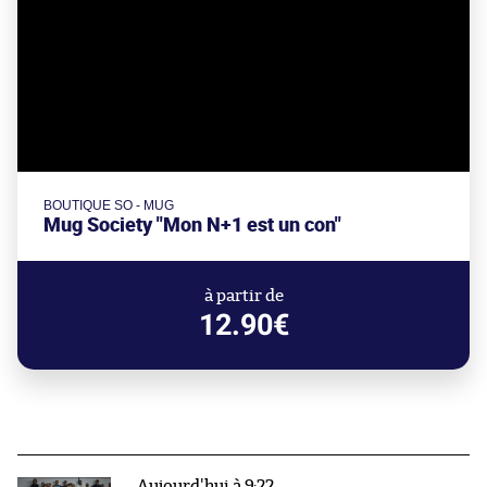
BOUTIQUE SO - MUG
Mug Society "Mon N+1 est un con"
à partir de
12.90€
Aujourd'hui à 9:22