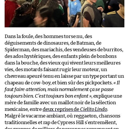
Dans la foule, des hommes torse nu, des
déguisements de dinosaures, de Batman, de
Spiderman, des mariachis, des vendeuses de burritos,
des ados hystériques, des enfants plein de bonbons
dans la bouche, des vieux qui vivent leurs meilleures
vies, des motards faisant rugir leur moteur, un
chevreau apeuré tenu en laisse par un type portant un
chapeau de cow-boy, et bien sûr des pickpockets.
«
Il
faut faire attention, mais normalement ça se passe
toujours bien. C’est toujours bon enfant
»
, explique une
mère de famille avec un maillot noir de la sélection
mexicaine, entre
deux reprises de
Cielito Lindo
.
Malgré le vacarme ambiant, où reggaeton, chansons
traditionnelles et rap de Cypress Hill s’entremêlent,