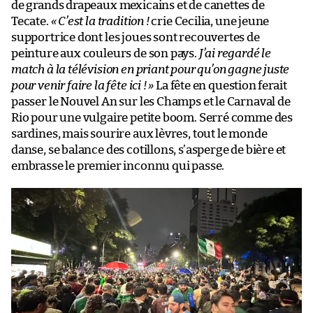
de grands drapeaux mexicains et de canettes de
Tecate.
«
C’est la tradition !
crie Cecilia, une jeune
supportrice dont les joues sont recouvertes de
peinture aux couleurs de son pays.
J’ai regardé le
match à la télévision en priant pour qu’on gagne juste
pour venir faire la fête ici !
»
La fête en question ferait
passer le Nouvel An sur les Champs et le Carnaval de
Rio pour une vulgaire petite boom. Serré comme des
sardines, mais sourire aux lèvres, tout le monde
danse, se balance des cotillons, s’asperge de bière et
embrasse le premier inconnu qui passe.