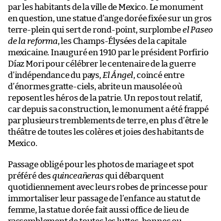
par les habitants de la ville de Mexico. Le monument
en question, une statue d’ange dorée fixée sur un gros
terre-plein qui sert de rond-point, surplombe
el Paseo
de la reforma
, les Champs-Élysées de la capitale
mexicaine. Inauguré en 1910 par le président Porfirio
Díaz Mori pour célébrer le centenaire de la guerre
d’indépendance du pays,
El Ángel
, coincé entre
d’énormes gratte-ciels, abrite un mausolée où
reposent les héros de la patrie. Un repos tout relatif,
car depuis sa construction, le monument a été frappé
par plusieurs tremblements de terre, en plus d’être le
théâtre de toutes les colères et joies des habitants de
Mexico.
Passage obligé pour les photos de mariage et spot
préféré des
quinceañeras
qui débarquent
quotidiennement avec leurs robes de princesse pour
immortaliser leur passage de l’enfance au statut de
femme, la statue dorée fait aussi office de lieu de