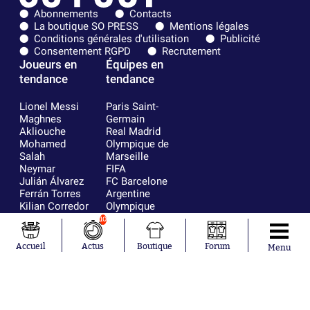
Abonnements
Contacts
La boutique SO PRESS
Mentions légales
Conditions générales d'utilisation
Publicité
Consentement RGPD
Recrutement
Joueurs en
Équipes en
tendance
tendance
Lionel Messi
Paris Saint-
Maghnes
Germain
Akliouche
Real Madrid
Mohamed
Olympique de
Salah
Marseille
Neymar
FIFA
Julián Álvarez
FC Barcelone
Ferrán Torres
Argentine
Kilian Corredor
Olympique
Franco
lyonnais
10
Mastantuono
AS Monaco
Orel Mangala
RC Strasbourg
Accueil
Actus
Boutique
Forum
Menu
Rio Mavuba
Trabzonspor