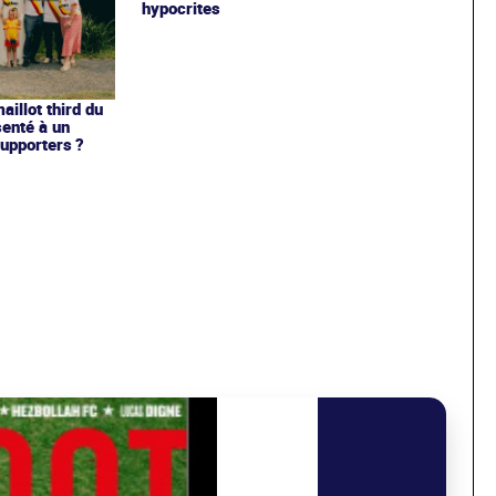
hypocrites
illot third du
enté à un
upporters ?