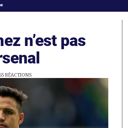
ne
ez n’est pas
rsenal
55
RÉACTIONS