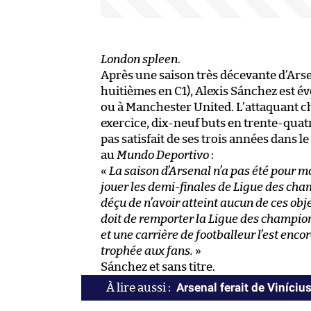
London spleen
.
Après une saison très décevante d’Arse
huitièmes en C1), Alexis Sánchez est
ou à Manchester United. L’attaquant ch
exercice, dix-neuf buts en trente-quat
pas satisfait de ses trois années dans l
au
Mundo Deportivo
:
«
La saison d’Arsenal n’a pas été pour mo
jouer les demi-finales de Ligue des cha
déçu de n’avoir atteint aucun de ces objec
doit de remporter la Ligue des champions 
et une carrière de footballeur l’est enco
trophée aux fans.
»
Sánchez et sans titre.
Arsenal ferait de Viníciu