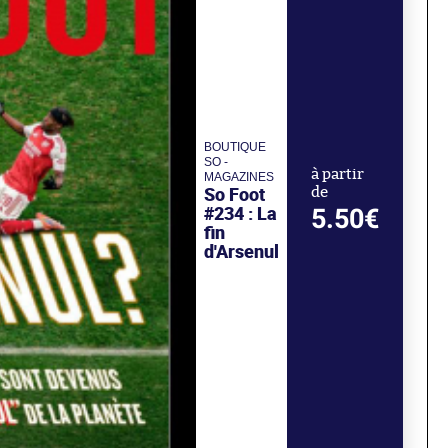
BOUTIQUE
SO -
à partir
MAGAZINES
So Foot
de
#234 : La
5.50€
fin
d'Arsenul