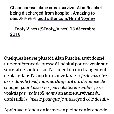
Chapecoense plane crash survivor Alan Ruschel
being discharged from hospital. Amazing to
see. 🙏🏼💪🏼
pic.twitter.com/HrrmfNoymw
— Footy Vines (@Footy_Vines)
18 décembre
2016
Quelques heures plus tôt, Alan Ruschel avait donné
une conférence de presse à l’hôpital pour revenir sur
son état de santé et sur l’accident où un changement
de place dans l’avion lui a sauvé la vie : «
Je devais être
assis dans le fond, mais un dirigeant m’a demandé de
changer pour laisser les journalistes ensemble. Je ne
voulais pas, mais Follmann
(un autre survivant du
crash ndlr)
a insisté pour que je m’asseye à côté de lui.
»
Après avoir fondu en larmes en pleine conférence de