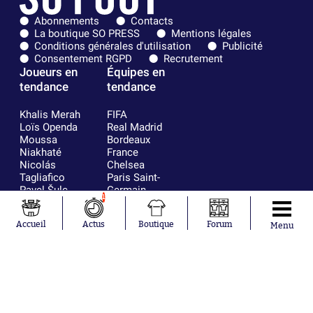
Abonnements
Contacts
La boutique SO PRESS
Mentions légales
Conditions générales d'utilisation
Publicité
Consentement RGPD
Recrutement
Joueurs en
Équipes en
tendance
tendance
Khalis Merah
FIFA
Loïs Openda
Real Madrid
Moussa
Bordeaux
Niakhaté
France
Nicolás
Chelsea
Tagliafico
Paris Saint-
Pavel Šulc
Germain
1
Gauthier Hein
Olympique
Lionel Messi
lyonnais
Accueil
Actus
Boutique
Forum
Gonzalo
AC Milan
Menu
García Torres
RC Strasbourg
Gio Reyna
RC Lens
Leandro
Paredes