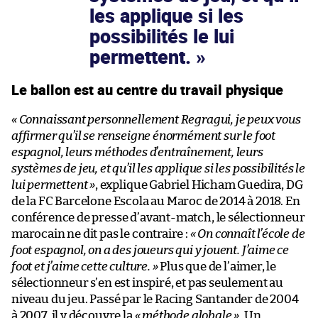
les applique si les
possibilités le lui
permettent.
Le ballon est au centre du travail physique
« Connaissant personnellement Regragui, je peux vous
affirmer qu’il se renseigne énormément sur le foot
espagnol, leurs méthodes d’entraînement, leurs
systèmes de jeu, et qu’il les applique si les possibilités le
lui permettent »
, explique Gabriel Hicham Guedira, DG
de la FC Barcelone Escola au Maroc de 2014 à 2018. En
conférence de presse d’avant-match, le sélectionneur
marocain ne dit pas le contraire :
« On connaît l’école de
foot espagnol, on a des joueurs qui y jouent. J’aime ce
foot et j’aime cette culture. »
Plus que de l’aimer, le
sélectionneur s’en est inspiré, et pas seulement au
niveau du jeu. Passé par le Racing Santander de 2004
à 2007, il y découvre la
« méthode globale »
. Un