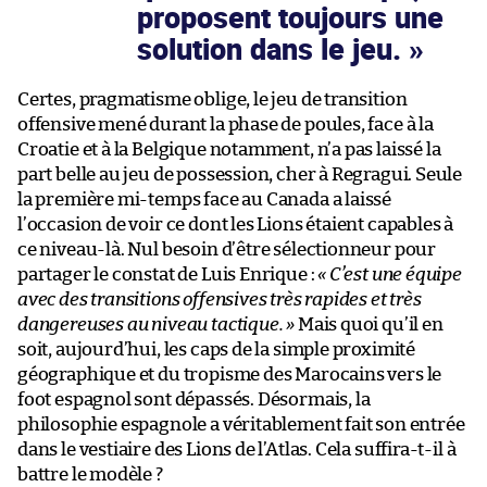
proposent toujours une
solution dans le jeu.
Certes, pragmatisme oblige, le jeu de transition
offensive mené durant la phase de poules, face à la
Croatie et à la Belgique notamment, n’a pas laissé la
part belle au jeu de possession, cher à Regragui. Seule
la première mi-temps face au Canada a laissé
l’occasion de voir ce dont les Lions étaient capables à
ce niveau-là. Nul besoin d’être sélectionneur pour
partager le constat de Luis Enrique :
« C’est une équipe
avec des transitions offensives très rapides et très
dangereuses au niveau tactique. »
Mais quoi qu’il en
soit, aujourd’hui, les caps de la simple proximité
géographique et du tropisme des Marocains vers le
foot espagnol sont dépassés. Désormais, la
philosophie espagnole a véritablement fait son entrée
dans le vestiaire des Lions de l’Atlas. Cela suffira-t-il à
battre le modèle ?