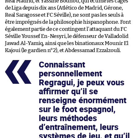
Real Madrid, et Yassine Bounou, qui écume les cages
de Liga depuis dix ans (Atlético de Madrid, Gérone,
Real Saragosse et FC Séville), ne sont pas les seuls à
être imprégnés de la philosophie hispanophone. Font
également partie de ce contingent l’attaquant du FC
Séville Youssef En-Nesyri, le défenseur de Valladolid
Jawad Al-Yamiq, ainsi que les binationaux Mounir El
Kajoui (le gardien n°2), et Abdessamad Ezzalzouli.
Connaissant
personnellement
Regragui, je peux vous
affirmer qu’il se
renseigne énormément
sur le foot espagnol,
leurs méthodes
d’entraînement, leurs
systèmes de jeu, et qu’il