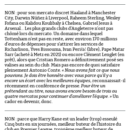
NON : pour son mercato discret Haaland à Manchester
City, Darwin Núñez à Liverpool, Raheem Sterling, Wesley
Fofana ou Kalidou Koulibaly à Chelsea, Gabriel Jesus à
Arsenal… Les plus grands clubs d’Angleterre n’ont pas
chômé lors du mercato. Un domaine dans lequel
Tottenham n’est pas en reste, avec environ 170 millions
d’euros de dépenses pour s’attirer les services de
Richarlison, Yves Bissouma, Ivan Perišić (libre), Pape Matar
Sarr (acheté à Metz en 2021) ou encore Clément Lenglet (en
prêt), alors que Cristian Romero a définitivement posé ses
valises au sein du club. Mais pas encore de quoi satisfaire
pleinement Antonio Conte.
« Nous avons fait ce que nous
pouvions. Je dois être honnête avec vous parce qu’il y a
encore un écart avec les meilleures équipes
, reconnaissait-il
récemment en conférence de presse.
Pour être un
prétendant au titre, nous avons encore besoin de trois ou
quatre mercatos pour continuer d’améliorer l’équipe. »
Un
cador en devenir, donc.
NON : parce que Harry Kane est un leader (trop) esseulé
Cinq buts en six journées, meilleur buteur de l’histoire du
club en Premier League, troisième meilleur buteur de