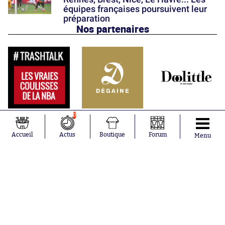
équipes françaises poursuivent leur
préparation
Nos partenaires
0
Accueil
Actus
Boutique
Forum
Menu
Abonnements
Contacts
La boutique SO PRESS
Mentions légales
Conditions générales d'utilisation
Publicité
Consentement RGPD
Recrutement