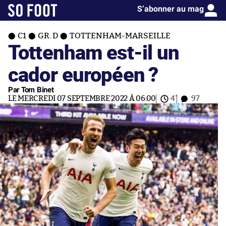
S’abonner au mag
C1
GR. D
TOTTENHAM-MARSEILLE
Tottenham est-il un
cador européen ?
Par Tom Binet
LE MERCREDI 07 SEPTEMBRE 2022 À 06:00
4'
97