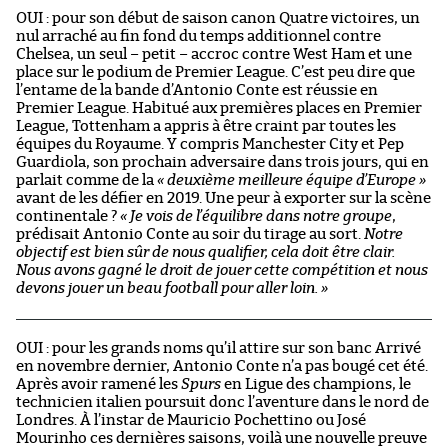
OUI : pour son début de saison canon Quatre victoires, un
nul arraché au fin fond du temps additionnel contre
Chelsea, un seul – petit – accroc contre West Ham et une
place sur le podium de Premier League. C’est peu dire que
l’entame de la bande d’Antonio Conte est réussie en
Premier League. Habitué aux premières places en Premier
League, Tottenham a appris à être craint par toutes les
équipes du Royaume. Y compris Manchester City et Pep
Guardiola, son prochain adversaire dans trois jours, qui en
parlait comme de la
« deuxième meilleure équipe d’Europe »
avant de les défier en 2019. Une peur à exporter sur la scène
continentale ?
« Je vois de l’équilibre dans notre groupe
,
prédisait Antonio Conte au soir du tirage au sort.
Notre
objectif est bien sûr de nous qualifier, cela doit être clair.
Nous avons gagné le droit de jouer cette compétition et nous
devons jouer un beau football pour aller loin. »
OUI : pour les grands noms qu’il attire sur son banc Arrivé
en novembre dernier, Antonio Conte n’a pas bougé cet été.
Après avoir ramené les
Spurs
en Ligue des champions, le
technicien italien poursuit donc l’aventure dans le nord de
Londres. À l’instar de Mauricio Pochettino ou José
Mourinho ces dernières saisons, voilà une nouvelle preuve